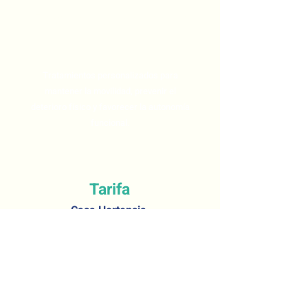
Fisioterapia y rehabilitación
Tratamientos personalizados para
mantener la movilidad, prevenir el
deterioro físico y favorecer la autonomía
funcional.
Tarifa
Casa Hortensia -
Residencias para mayores