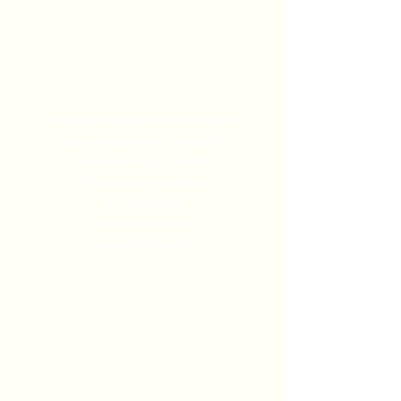
Talleres y envejecimiento
activo
Actividades terapéuticas adaptadas a
cada residente para fomentar la
participación y el bienestar.
• Estimulación cognitiva
• Musicoterapia
• Gimnasia adaptada
• Juegos terapéuticos
Atención sanitaria
personalizada