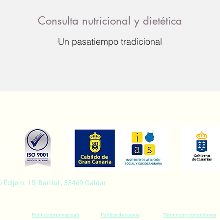
Consulta nutricional y dietética
Un pasatiempo tradicional
es
e-mail:
resi1@casahortensi
Écija n. 15, Barrial , 35469 Gáldar
teléfono 679 564 012 - 928 
Política de privacidad
Política de cookie
Términos y condiciones