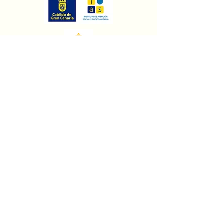
e-mail:
resi1@casahortensia.org
teléfono
679 564 012 - 928 155
463
Residencia
Gáldar
Servicios
Instalaciones
Contactos
©2022 por Casa Hortensia
Política de privacidad
Política de cookie
Términos y condiciones